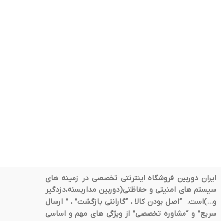
ایران دوربین فروشگاه اینترنتی تخصصی در زمینه های
سیستم های امنیتی و حفاظتی(دوربین مداربسته،دزدگیر
و…)است. “اصل بودن کالا ، “گارانتی بازگشت” ، ” ارسال
سریع” و “مشاوره تخصصی” از ویژگی های مهم و اساسی