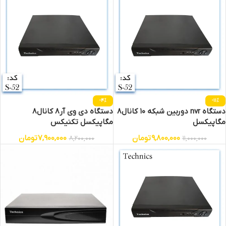
-4%
-11%
دستگاه nvr دوربین شبکه 10 کانال8
دستگاه دی وی آر8 کانال8
مگاپیکسل
مگاپیکسل تکنیکس
9,800,000
تومان
7,900,000
تومان
8,200,000
11,000,000