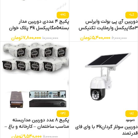
-22%
-10%
دوربین آی پی بولت وایرلس
پکیج 4 عددی دوربین مدار
3مگاپیکسل وارملایت تکنیکس
بسته5مگاپیکسل 4k پلاک خوان
تشخیص چهره BK
5,400,000
تومان
7,800,000
تومان
10,000,000
6,000,000
-13%
-8%
پکیج 8 عدد دوربین مداربسته
ناموجود
مناسب ساختمان – کارخانه و باغ –
دوربین سولار گردان4k با وای فای
پلاک خوان و تشخیص چهره
قدرتمند
9,540,000
تومان
11,000,000