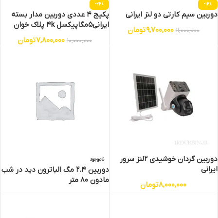
-22%
-12%
دوربین سیم کارتی دو لنز ایرانی
پکیج 4 عددی دوربین مدار بسته
ایرانی5مگاپیکسل 4k پلاک خوان
9,700,000
تومان
11,000,000
تشخیص چهره
7,800,000
تومان
10,000,000
دوربین گردان خوشیدی 2لنز سرور
ناموجود
ایرانی
دوربین 2.4 مگ الباترون دید در شب
مادون 80 متر
8,000,000
تومان