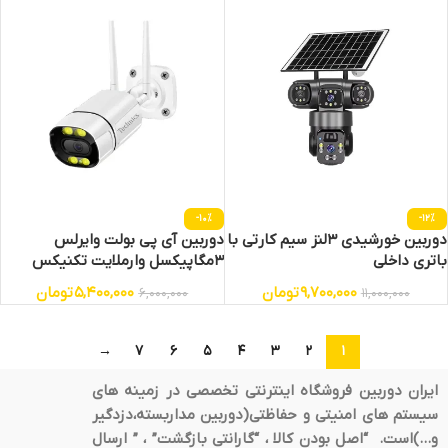
-10%
-12%
دوربین خورشیدی 3لنز سیم کارتی با
دوربین آی پی بولت وایرلس
باتری داخلی
3مگاپیکسل وارملایت تکنیکس
9,700,000
تومان
5,400,000
تومان
6,000,000
11,000,000
→
7
6
5
4
3
2
1
ایران دوربین فروشگاه اینترنتی تخصصی در زمینه های
سیستم های امنیتی و حفاظتی(دوربین مداربسته،دزدگیر
و…)است. “اصل بودن کالا ، “گارانتی بازگشت” ، ” ارسال