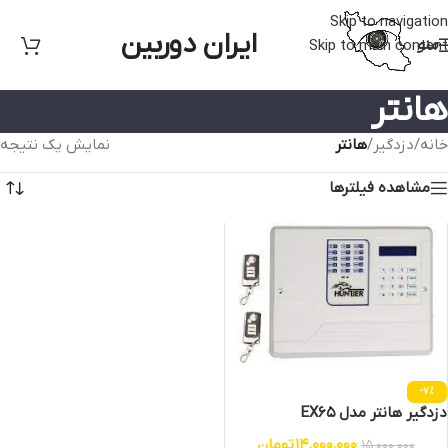
Skip to navigation
ایران دوربین
منو
Skip to main content
هانتر
خانه
/
دزدگیر
/
هانتر
نمایش یک نتیجه
مشاهده فیلترها
-7%
دزدگیر هانتر مدل EX65
14,000,000
تومان
15,000,000