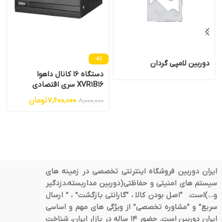
-5%
دوربین لامپی گردان
دستگاه 16 کانال داهوا
XVR1B16 سری اقتصادی
7,600,000
تومان
8,000,000
ایران دوربین فروشگاه اینترنتی تخصصی در زمینه های
سیستم های امنیتی و حفاظتی(دوربین مداربسته،دزدگیر
و…)است. “اصل بودن کالا ، “گارانتی بازگشت” ، ” ارسال
سریع” و “مشاوره تخصصی” از ویژگی های مهم و اساسی
ایران دوربین است. حضور 14 ساله در بازار ایران، شناخت