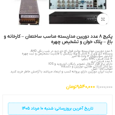
بزرگنمایی تصویر
پکیج 8 عدد دوربین مداربسته مناسب ساختمان – کارخانه و
باغ – پلاک خوان و تشخیص چهره
8 عدد دوربین مداربسته بولت فول اچ دی دید در شب رنگی AHD .
دستگاه دی وی آر 8 کانال 5 مگا پیکسل با قابلیت تشخیص و ثبت چهره
آداپتور سوییچنگ 12 ولت 15 آمپر
16 عدد فیش BNC پیچی
8 عدد فیش نری
دارای نرم افزار انتقال تصویر رایگان اندروید و IOS
دو سال گارانتی طلایی دوربین و دستگاه
اصالت کالا : اصل
سایت ایران دوربین دارای پروانه کسب و اینماد میباشد با آرامش خاطر خرید کنید.
9,540,000
تومان
11,000,000
تاریخ آخرین بروزرسانی: شنبه 10 مرداد 1405