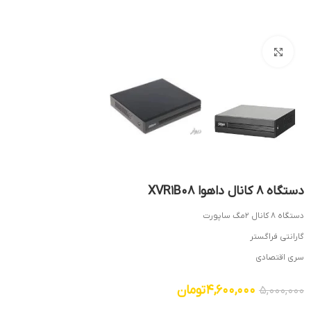
بزرگنمایی تصویر
دستگاه 8 کانال داهوا XVR1B08
دستگاه 8 کانال 2مگ ساپورت
گارانتی فراگستر
سری اقتصادی
4,600,000
تومان
5,000,000