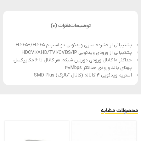
توضیحات
نظرات (0)
پشتیبانی از فشرده سازی ویدئویی دو استریم H.265+/H.265
پشتیبانی از ورودی ویدئویی HDCVI/AHD/TVI/CVBS/IP
حداکثر 10 کانال ورودی دوربین شبکه، هر کانال تا 6 مگاپیکسل،
پهنای باند ورودی حداکثر 40Mbps
استریم ویدئویی 4 کاناله (کانال آنالوگ) SMD Plus
محصولات مشابه