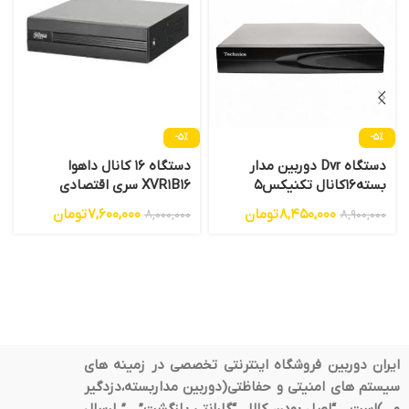
-5%
-5%
دستگاه Dvr دوربین مدار
دستگاه 16 کانال داهوا
بسته16کانال تکنیکس5
XVR1B16 سری اقتصادی
مگاپیگسل
8,450,000
تومان
7,600,000
تومان
8,000,000
8,900,000
ایران دوربین فروشگاه اینترنتی تخصصی در زمینه های
سیستم های امنیتی و حفاظتی(دوربین مداربسته،دزدگیر
و…)است. “اصل بودن کالا ، “گارانتی بازگشت” ، ” ارسال