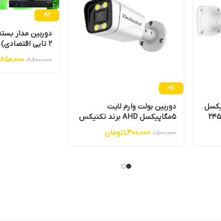
-9%
دوربین مدار بسته
2 تایی اقتصادی)
,850,000
8,600,000
-7%
یت 2.4مگاپیکسل
دوربین بولت وارم لایت
5مگاپیکسل AHD برند تکنیکس
مدل 5450
1,400,000
تومان
1,500,000