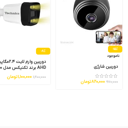
-15%
-8%
ناموجود
دوربین وارم لا
دوربین شارژی
AHD برند تکنیکس مدل 2450
1,100,000
تومان
1,200,000
820,000
تومان
970,000