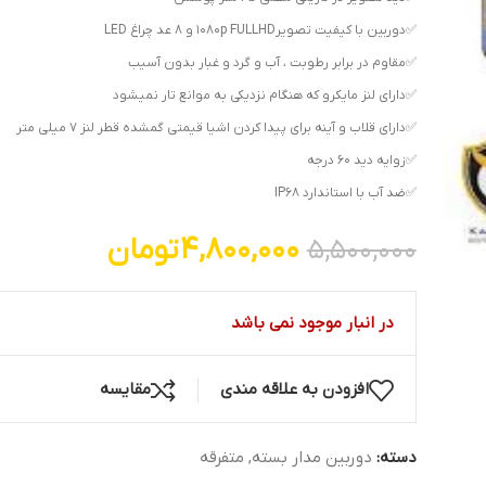
✅دوربین با کیفیت تصویر1080p FULLHD و ۸ عد چراغ LED
✅مقاوم در برابر رطوبت ، آب و گرد و غبار بدون آسیب
✅دارای لنز مایکرو که هنگام نزدیکی به موانع تار نمیشود
✅دارای قلاب و آینه برای پیدا کردن اشیا قیمتی گمشده قطر لنز ۷ میلی متر
✅زوایه دید ۶۰ درجه
✅ضد آب با استاندارد IP68
4,800,000
تومان
5,500,000
در انبار موجود نمی باشد
افزودن به علاقه مندی
مقایسه
دسته:
دوربین مدار بسته
,
متفرقه