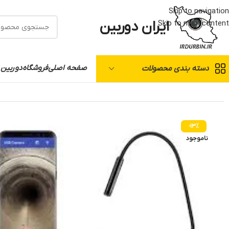
Skip to navigation
ایران دوربین
Skip to main content
صفحه اصلی
فروشگاه
دوربین 
دسته بندی محصولات
خانه
/
دوربین مدار بسته
/
متفرقه
/
دوربین آندوسکوپی 20 متری (صنعتی)
-13%
ناموجود