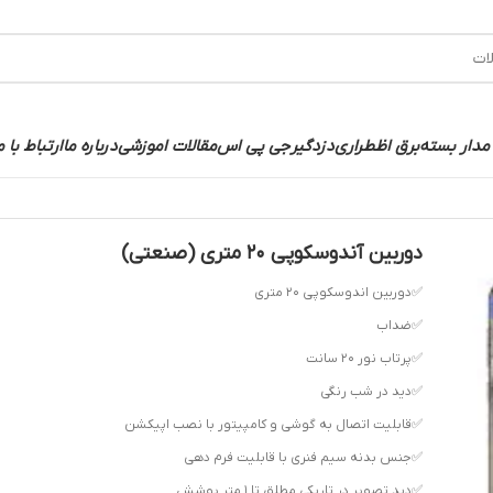
مدار بسته
برق اظطراری
دزدگیر
جی پی اس
مقالات اموزشی
درباره ما
ارتباط با م
دوربین آندوسکوپی 20 متری (صنعتی)
✅دوربین اندوسکوپی 2۰ متری
✅ضداب
✅پرتاب نور ۲۰ سانت
✅دید در شب رنگی
✅قابلیت اتصال به گوشی و کامپیتور با نصب اپیکشن
✅جنس بدنه سیم فنری با قابلیت فرم دهی
✅دید تصویر در تاریکی مطلق تا 1 متر پوشش