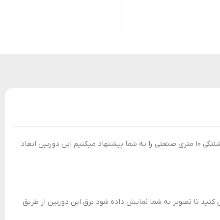
اگر برای برسی حفره،داخل لوله،چاه و یا برای تعمیر موتور خودرو به دنبال دوربین کوچک با قابلیت جهت دهی و انعطاف پذیری میگردید،دوربین شلنگی ۱۰ متری صنعتی را به شما پیشنهاد میکنیم این دوربین ابعاد
USBCAM را دانلود کنید و دوربین را از طریق پورت usb به موبایل و لپ تاپ متصل کنید تا تصویر به شما نمایش داده شود.برق این دوربین از طریق