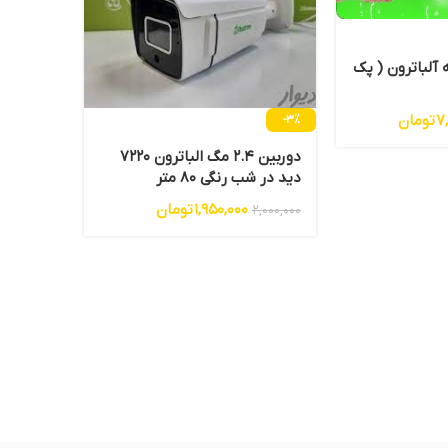
 آلباترون ( پک
-5%
7
تومان
-3%
دستگاه 4 کانال داهوا XVR1B04
دوربین 2.4 مگ الباترون 7220
4,000,000
دید در شب رنگی 80 متر
1,950,000
تومان
2,000,000