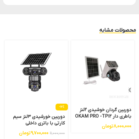
محصولات مشابه
-12%
دوربین گردان خوشیدی 2لنز
باطری دار OKAM PRO -TP12
دوربین خورشیدی 3لنز سیم
کارتی با باتری داخلی
8,000,000
تومان
9,700,000
تومان
11,000,000