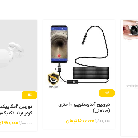
-11%
-11%
دوربین آندوسکوپی 10 متری
(صنعتی)
قرمز برند تکنیکس مد
1,600,000
تومان
1,800,000
980,000
تو
1,100,000