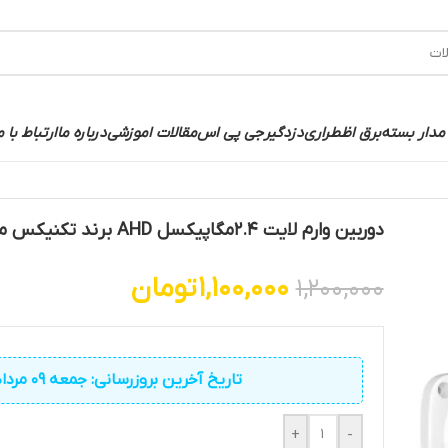
مدار بسته
برق اظطراری
دزدگیر
جی پی اس
مقالات اموزشی
درباره ما
ارتباط با م
دوربین وارم لایت 2.4مگاپیکسل AHD برند تکنیکس مدل 2450
1,100,000
تومان
1,200,000
تاریخ آخرین بروزرسانی: جمعه 09 مرداد 1405
+
-