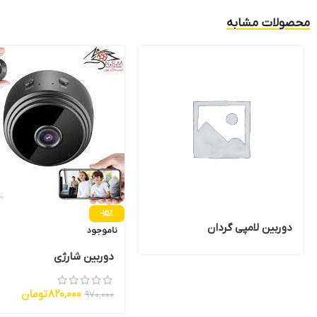
محصولات مشابه
-15%
دوربین لامپی گردان
ناموجود
دوربین شارژی
820,000
تومان
970,000