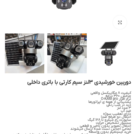
بزرگنمایی تصویر
دوربین خورشیدی 3لنز سیم کارتی با باتری داخلی
کیفیت ۸ مگاپیکسل واقعی
چرخش ۳۶۰ درجه
نرم افزار O-KAM pro
پشتیبانی از همه ی اپراتورها
دید در شب رنگی
۳ عدد لنز
ضد آب
دارای تعقیب سوژه
انتقال دو طرفه صدا
ساپورت رم میکرو تا ۱۲۸ گیگ
سنسور تشخیص حرکت
انتقال تصویر بدون تاخیر و قطعی
تمامی اجناس تست شده ارسال میشوند
خرید مستقیم بدون واسطه