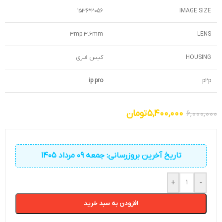
2056*1536
IMAGE SIZE
3mp 3.6mm
LENS
HOUSING
کیس فلزی
ip pro
p2p
5,400,000
تومان
6,000,000
تاریخ آخرین بروزرسانی: جمعه 09 مرداد 1405
+
-
افزودن به سبد خرید