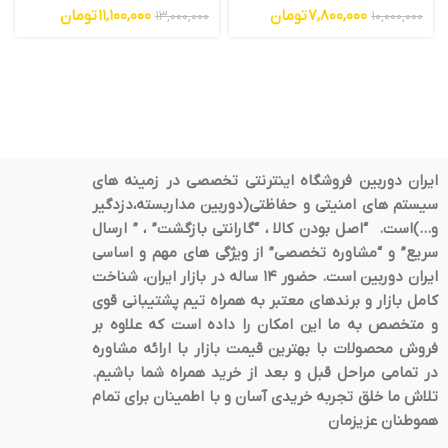
پلاک خوان تشخیص چهره
7,800,000
تومان
11,100,000
تومان
13,000,000
10,000,000
ایران دوربین فروشگاه اینترنتی تخصصی در زمینه های
سیستم های امنیتی و حفاظتی(دوربین مداربسته،دزدگیر
و…)است. “اصل بودن کالا ، “گارانتی بازگشت” ، ” ارسال
سریع” و “مشاوره تخصصی” از ویژگی های مهم و اساسی
ایران دوربین است. حضور 14 ساله در بازار ایران، شناخت
کامل بازار و برندهای معتبر به همراه تیم پشتیبانی قوی
و متخصص به ما این امکان را داده است که علاوه بر
فروش محصولات با بهترین قیمت بازار با ارائه مشاوره
در تمامی مراحل قبل و بعد از خرید همراه شما باشیم.
تلاش ما خلق تجربه خریدی آسان و با اطمینان برای تمام
هموطنان عزیزمان