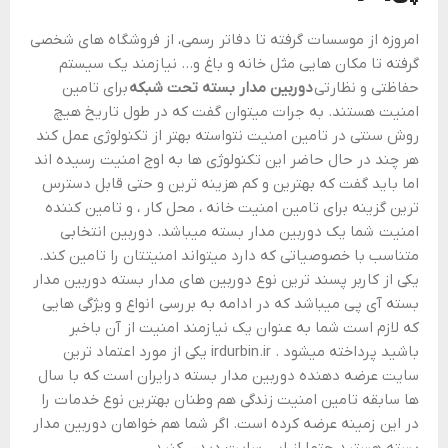
امروزه از موسسات گرفته تا دفاتر رسمی، از فروشگاه های شخصی
گرفته تا مکان هایی مثل خانه و باغ و… نیازمند یک سیستم
حفاظتی و نظارتی
دوربین مدار بسته تحت شبکه
برای تامین
امنیت هستند. به جرات میتوان گفت که در طول تاریخ هیچ
روش سنتی در تامین امنیت نتواسته بهتر از تکنولوژی عمل کند
هر چند در حال حاضر این تکنولوژی ها به اوج امنیت رسیده اند
اما باید گفت که بهترین و کم هزینه ترین و حتی قابل دسترس
ترین گزینه برای تامین امنیت خانه ، محل کار ، و تامین کننده
امنیت شما یک دوربین مدار بسته میباشد. دوربین انتخابی
متناسب با خصوصیاتی که دارد میتواند امنیتتان را تامین کند.
یکی از کاربر پسند ترین نوع دوربین های مدار بسته دوربین مدار
بسته آی پی میباشد که در ادامه به بررسی انواع و ویژگی هایی
که لازم است شما به عنوان یک نیازمند امنیت از آن باخبر
باشید پرداخته میشود . irdurbin.ir یکی از مورد اعتماد ترین
سایت عرضه دهنده دوربین مدار بسته درایران است که با سال
ها سابقه تامین امنیت زندگی هم وطنان بهترین نوع خدمات را
در این زمینه عرضه کرده است. اگر شما هم خواهان دوربین مدار
بسته هستید حتما از این سایت دیدن کنید.