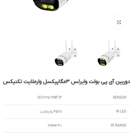
بزرگنمایی تصویر
دوربین آی پی بولت وایرلس 3مگاپیکسل وارملایت تکنیکس
SC2235 3MP IP
SENSOR
IR LED
4pcs وارملایت
40 meter
IR RANGE