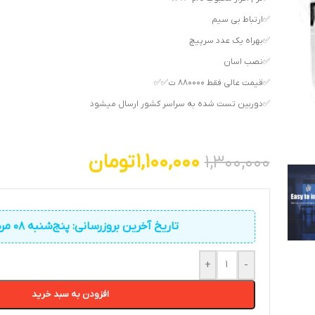
✅ارتباط بی سیم
✅بهراه یک عدد سرپیچ
✅نصب اسان
✅قیمت عالی فقط ۸۸۰۰۰۰ ت✅✅
✅دوربین تست شده به سراسر کشور ارسال میشود
1,100,000
تومان
1,300,000
تاریخ آخرین بروزرسانی: پنج‌شنبه 08 مرداد 1405
+
-
افزودن به سبد خرید