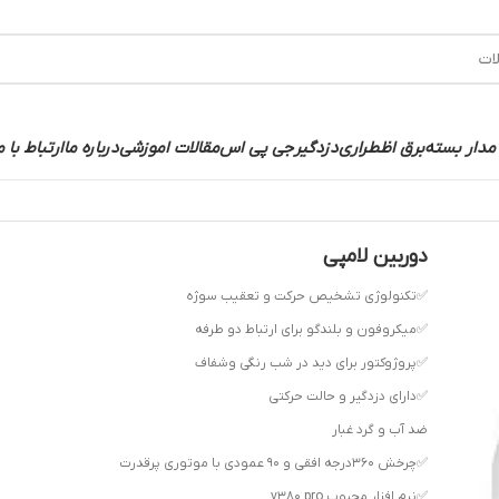
مدار بسته
برق اظطراری
دزدگیر
جی پی اس
مقالات اموزشی
درباره ما
ارتباط با م
دوربین لامپی
‍✅تکنولوژی تشخیص حرکت و تعقیب سوژه
✅️میکروفون و بلندگو برای ارتباط دو طرفه
✅پروژوکتور برای دید در شب رنگی و‌شفاف
✅دارای دزدگیر و حالت حرکتی
ضد آب و گرد غبار
✅چرخش ۳۶۰درجه افقی و ۹۰ عمودی با موتوری پرقدرت
✅نرم افزار محبوب v380 pro