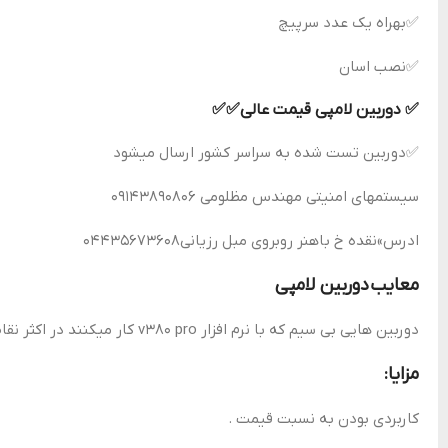
✅بهراه یک عدد سرپیچ
✅نصب اسان
✅ دوربین لامپی قیمت عالی✅✅
✅دوربین تست شده به سراسر کشور ارسال میشود
سیستمهای امنیتی مهندس مظلومی 09143890806
ادرس»نقده خ باهنر روبروی مبل رزیانی04435673608
معایب
دوربین لامپی
دوربین هایی بی سیم که با نرم افزار v380 pro کار میکنند در اکثر نقاط ایران فقط با اینترنت همراه اول سازگار هستند.
مزایا:
کاربردی بودن به نسبت قیمت .