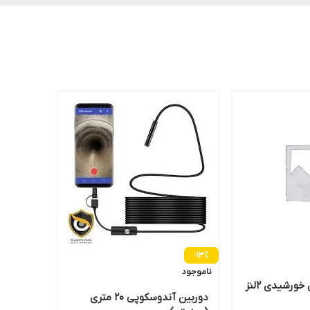
-20%
-13%
ناموجود
دوربین گردان پنل خورشیدی 2لنز
(شلنگی)
دوربین آندوسکوپی 20 متری