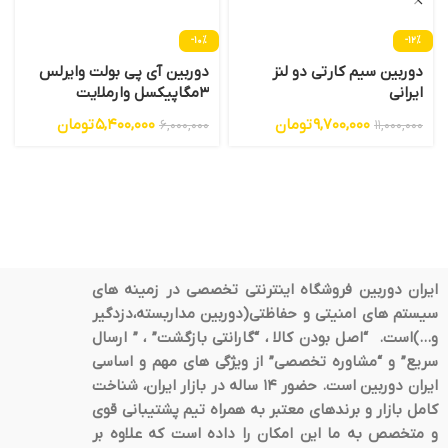
-10%
-12%
دوربین سیم کارتی دو لنز
دوربین آی پی بولت وایرلس
ایرانی
3مگاپیکسل وارملایت
تکنیکس
9,700,000
تومان
5,400,000
تومان
6,000,000
11,000,000
ایران دوربین فروشگاه اینترنتی تخصصی در زمینه های
سیستم های امنیتی و حفاظتی(دوربین مداربسته،دزدگیر
و…)است. “اصل بودن کالا ، “گارانتی بازگشت” ، ” ارسال
سریع” و “مشاوره تخصصی” از ویژگی های مهم و اساسی
ایران دوربین است. حضور 14 ساله در بازار ایران، شناخت
کامل بازار و برندهای معتبر به همراه تیم پشتیبانی قوی
و متخصص به ما این امکان را داده است که علاوه بر