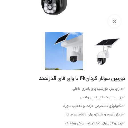
بزرگنمایی تصویر
دوربین سولار گردان4k با وای فای قدرتمند
‍✅دارای پنل خورشیدی و باطری داخلی
‍✅رزولوشن 5 مگاپیکسل واقعی
‍✅تکنولوژی تشخیص حرکت و تعقیب سوژه
✅️میکروفون و بلندگو برای ارتباط دو طرفه
✅پروژوکتور برای دید در شب رنگی و‌شفاف