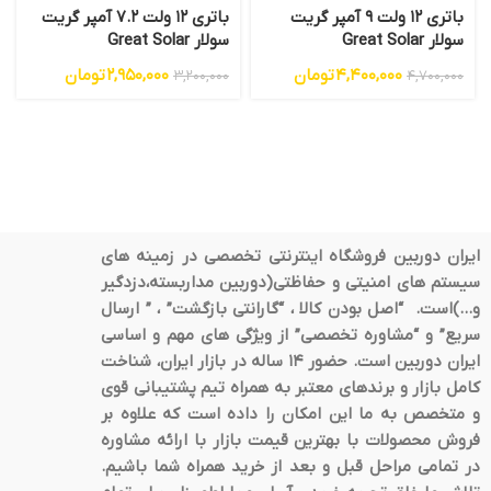
باتری 12 ولت 9 آمپر گریت
باتری 12 ولت 7.2 آمپر گریت
سولار Great Solar
سولار Great Solar
4,400,000
تومان
2,950,000
تومان
3,200,000
4,700,000
ایران دوربین فروشگاه اینترنتی تخصصی در زمینه های
سیستم های امنیتی و حفاظتی(دوربین مداربسته،دزدگیر
و…)است. “اصل بودن کالا ، “گارانتی بازگشت” ، ” ارسال
سریع” و “مشاوره تخصصی” از ویژگی های مهم و اساسی
ایران دوربین است. حضور 14 ساله در بازار ایران، شناخت
کامل بازار و برندهای معتبر به همراه تیم پشتیبانی قوی
و متخصص به ما این امکان را داده است که علاوه بر
فروش محصولات با بهترین قیمت بازار با ارائه مشاوره
در تمامی مراحل قبل و بعد از خرید همراه شما باشیم.