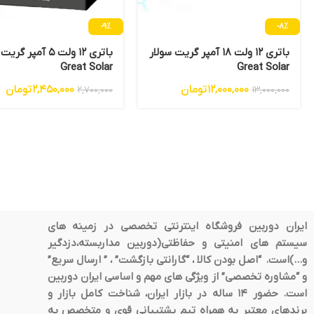
-9%
-8%
باتری 12 ولت 18 آمپر گریت سولار
باتری 12 ولت 5 آمپر 
Great Solar
Great Solar
12,000,000
تومان
2,450,000
تومان
2,700,000
13,000,000
ایران دوربین فروشگاه اینترنتی تخصصی در زمینه های
سیستم های امنیتی و حفاظتی(دوربین مداربسته،دزدگیر
و…)است. “اصل بودن کالا ، “گارانتی بازگشت” ، ” ارسال سریع”
و “مشاوره تخصصی” از ویژگی های مهم و اساسی ایران دوربین
است. حضور 14 ساله در بازار ایران، شناخت کامل بازار و
برندهای معتبر به همراه تیم پشتیبانی قوی و متخصص به