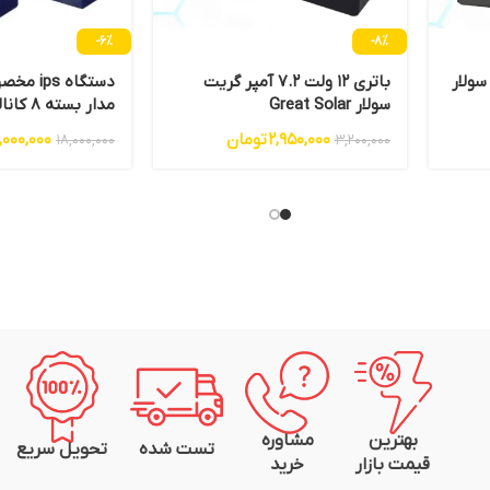
-6%
-8%
گریت سولار
باتری 12 ولت 7.2 آمپر گریت
دستگاه s
سولار Great Solar
عددباطری
2,950,000
تومان
,000,000
18,000,000
3,200,000
بهترین
مشاوره
تست شده
تحویل سریع
قیمت بازار
خرید