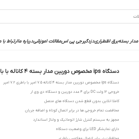
مدار بسته
برق اظطراری
دزدگیر
جی پی اس
مقالات اموزشی
درباره ما
ارتباط با م
دستگاه ips مخصوص دوربین مدار بسته 4 کاناله با باطری
دستگاه ips مخصوص دوربین مدار بسته 4 کاناله 7.5 امپر با باطری 7.2 امپر
خروجی 12 ولت DC برای 4 عدد دوربین و دستگاه دی وی ار
کاملا انلاین بدون قطع شدن دستگاه های متصل
محافضت تمام خروجی ها در برابر اتصال کوتاه و اضافه جریان
مجهز به سیستم کنترل شارژ اتوماتیک و ولتاژ استاندارد
دارای نمایشگر LED برای وضعیت دستگاه
محافظت در برابر اتضال معکوس باطری